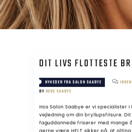
DIT LIVS FLOTTESTE B
NYHEDER FRA SALON SAABYE
INGE
BY
RENE SAABYE
Hos Salon Saabye er vi specialister i 
vejledning om din bryllupsfrisure. D
faguddannede frisører med mange års
gerne være HELT sikker på, at alting b