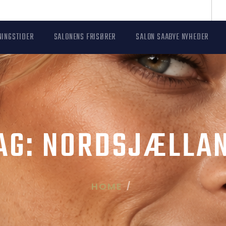
NINGSTIDER
SALONENS FRISØRER
SALON SAABYE NYHEDER
AG:
NORDSJÆLLA
HOME