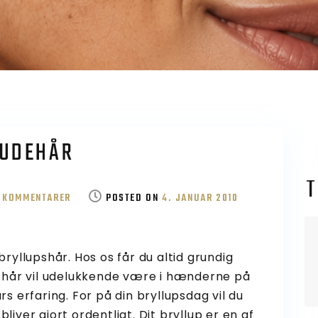
RUDEHÅR
T
TIL
N KOMMENTARER
POSTED ON
4. JANUAR 2010
DIT
LIVS
FLOTTESTE
bryllupshår. Hos os får du altid grundig
BRUDEHÅR
it hår vil udelukkende være i hænderne på
 erfaring. For på din bryllupsdag vil du
liver gjort ordentligt. Dit bryllup er en af